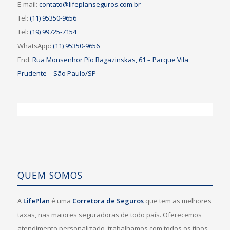
E-mail:
contato@lifeplanseguros.com.br
Tel:
(11) 95350-9656
Tel:
(19) 99725-7154
WhatsApp:
(11) 95350-9656
End:
Rua Monsenhor Pío Ragazinskas, 61 – Parque Vila
Prudente – São Paulo/SP
QUEM SOMOS
A
LifePlan
é uma
Corretora de Seguros
que tem as melhores
taxas, nas maiores seguradoras de todo país. Oferecemos
atendimento personalizado, trabalhamos com todos os tipos