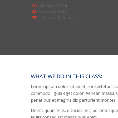
600 kcal / hour
12 paricipants
Difficulty: Medium
WHAT WE DO IN THIS CLASS
:
Lorem ipsum dolor sit amet, consectetuer ad
commodo ligula eget dolor. Aenean massa. 
penatibus et magnis dis parturient montes, 
Donec quam felis, ultricies nec, pellentesque
Nulla consequat massa quis enim.