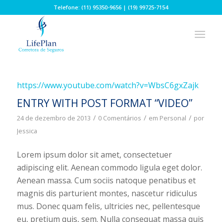
Telefone: (11) 95350-9656 | (19) 99725-7154
https://www.youtube.com/watch?v=WbsC6gxZajk
ENTRY WITH POST FORMAT “VIDEO”
/
/
/
24 de dezembro de 2013
0 Comentários
em
Personal
por
Jessica
Lorem ipsum dolor sit amet, consectetuer
adipiscing elit. Aenean commodo ligula eget dolor.
Aenean massa. Cum sociis natoque penatibus et
magnis dis parturient montes, nascetur ridiculus
mus. Donec quam felis, ultricies nec, pellentesque
eu, pretium quis, sem. Nulla consequat massa quis