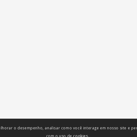
lhorar o desempenho, analisar como você interage em nosso site e pers
com o uso de
cookies.