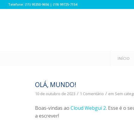
Telefone: (11) 95350-9656 | (19) 99725-7154
INÍCIO
OLÁ, MUNDO!
/
/
10 de outubro de 2023
1 Comentário
em
Sem categ
Boas-vindas ao
Cloud Webgui 2
. Esse é o s
a escrever!