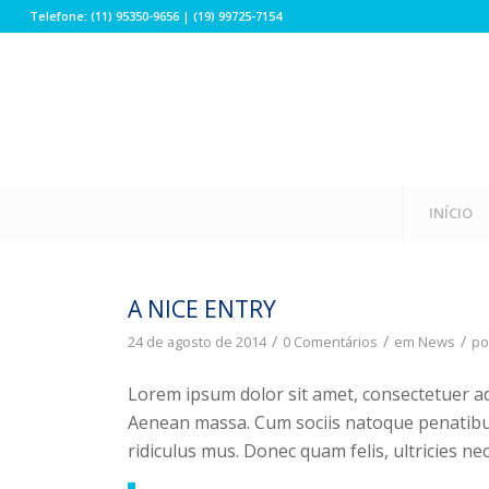
Telefone: (11) 95350-9656 | (19) 99725-7154
INÍCIO
A NICE ENTRY
/
/
/
24 de agosto de 2014
0 Comentários
em
News
p
Lorem ipsum dolor sit amet, consectetuer ad
Aenean massa. Cum sociis natoque penatibu
ridiculus mus. Donec quam felis, ultricies ne