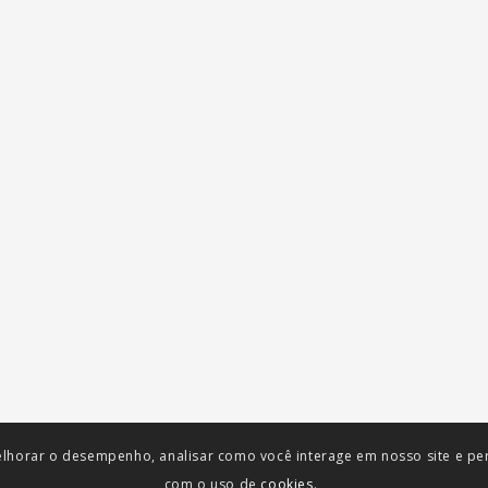
lhorar o desempenho, analisar como você interage em nosso site e pers
com o uso de
cookies.