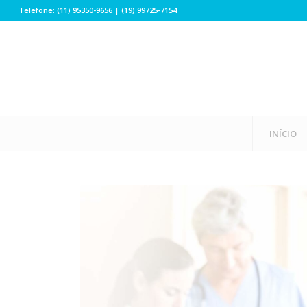
Telefone: (11) 95350-9656 | (19) 99725-7154
INÍCIO