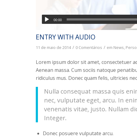
00:00
ENTRY WITH AUDIO
/
/
11 de maio de 2014
0 Comentários
em
News
,
Perso
Lorem ipsum dolor sit amet, consectetuer ad
Aenean massa. Cum sociis natoque penatibu
ridiculus mus. Donec quam felis, ultricies ne
Nulla consequat massa quis enim.
nec, vulputate eget, arcu. In eni
venenatis vitae, justo. Nullam di
Integer.
Donec posuere vulputate arcu.